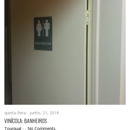
quinta-feira - junho, 21, 2018
VINÍCOLA: BANHEIROS
Tourqual
-
-
No Comments.