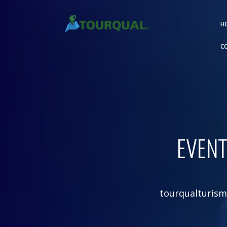
H
C
EVENT
tourqualturis