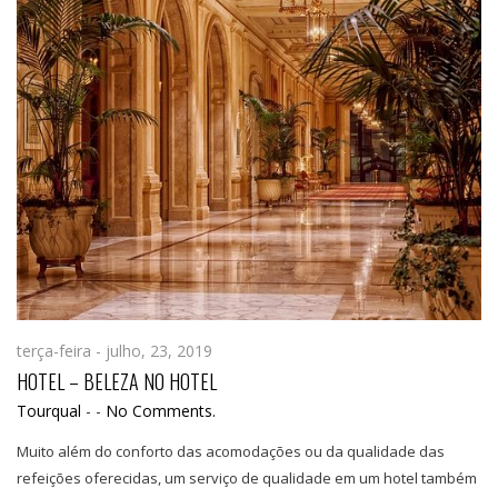
terça-feira - julho, 23, 2019
HOTEL – BELEZA NO HOTEL
Tourqual
-
-
No Comments.
Muito além do conforto das acomodações ou da qualidade das
refeições oferecidas, um serviço de qualidade em um hotel também