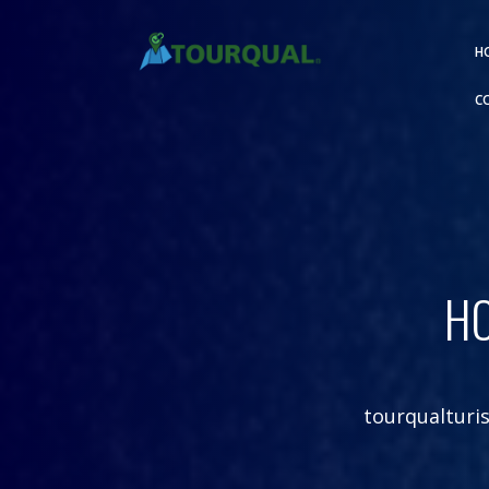
H
C
HO
tourqualtur