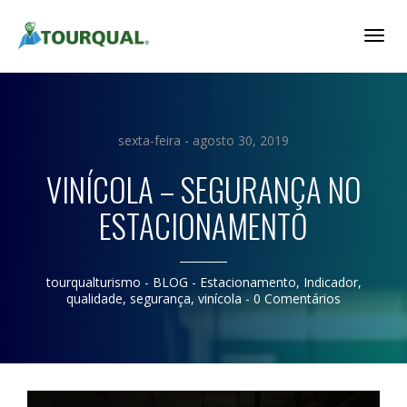
Togg
Navig
sexta-feira - agosto 30, 2019
VINÍCOLA – SEGURANÇA NO
ESTACIONAMENTO
tourqualturismo
- BLOG -
Estacionamento
,
Indicador
,
qualidade
,
segurança
,
vinícola
-
0 Comentários