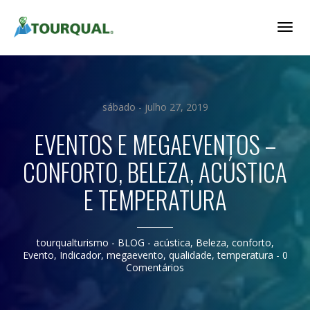
Togg
Navig
sábado - julho 27, 2019
EVENTOS E MEGAEVENTOS –
CONFORTO, BELEZA, ACÚSTICA
E TEMPERATURA
tourqualturismo
- BLOG -
acústica
,
Beleza
,
conforto
,
Evento
,
Indicador
,
megaevento
,
qualidade
,
temperatura
-
0
Comentários