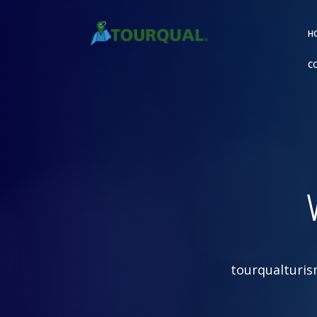
H
C
tourqualturi