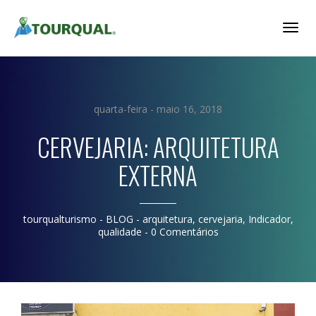
Togg
Navig
quarta-feira - maio 16, 2018
CERVEJARIA: ARQUITETURA
EXTERNA
tourqualturismo
- BLOG -
arquitetura
,
cervejaria
,
Indicador
,
qualidade
-
0 Comentários