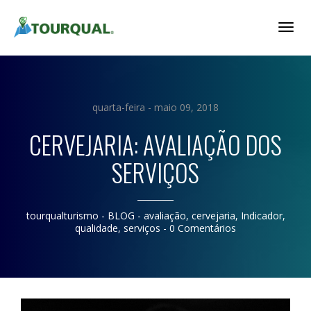
Togg
Navig
quarta-feira - maio 09, 2018
CERVEJARIA: AVALIAÇÃO DOS
SERVIÇOS
tourqualturismo
- BLOG -
avaliação
,
cervejaria
,
Indicador
,
qualidade
,
serviços
-
0 Comentários