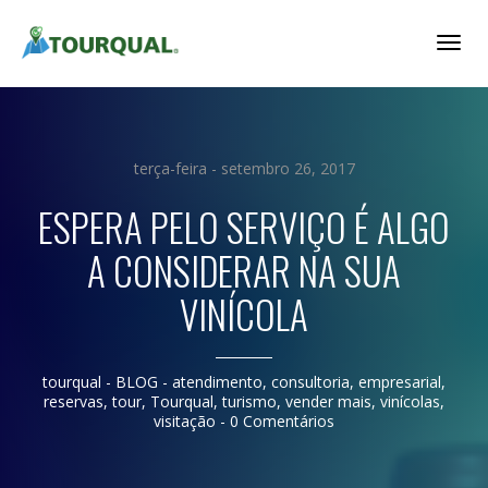
Togg
Navig
terça-feira - setembro 26, 2017
ESPERA PELO SERVIÇO É ALGO
A CONSIDERAR NA SUA
VINÍCOLA
tourqual
- BLOG -
atendimento
,
consultoria
,
empresarial
,
reservas
,
tour
,
Tourqual
,
turismo
,
vender mais
,
vinícolas
,
visitação
-
0 Comentários