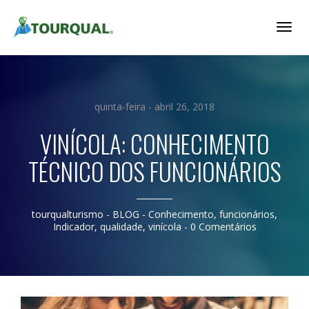
Togg
Navig
quinta-feira - abril 26, 2018
VINÍCOLA: CONHECIMENTO
TÉCNICO DOS FUNCIONÁRIOS
tourqualturismo
- BLOG -
Conhecimento
,
funcionários
,
Indicador
,
qualidade
,
vinícola
-
0 Comentários