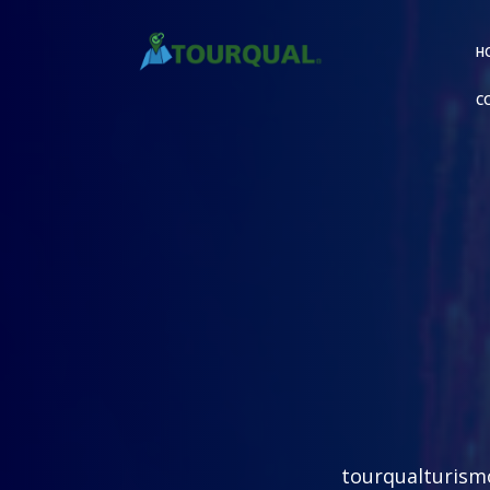
H
C
tourqualturism