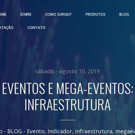
OME
SOBRE
COMO SURGIU?
PRODUTOS
BLOG
OTAÇÃO
CONTATO
sábado - agosto 10, 2019
EVENTOS E MEGA-EVENTOS:
INFRAESTRUTURA
o
- BLOG -
Evento
,
Indicador
,
infraestrutura
,
megaev