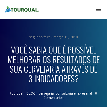
Togg
Navig
segunda-feira - março 19, 2018
VOCÊ SABIA QUE É POSSÍVEL
MELHORAR OS RESULTADOS DE
SUA CERVEJARIA ATRAVÉS DE
3 INDICADORES?
tourqual
- BLOG -
cervejaria
,
consultoria empresarial
-
0
Comentários