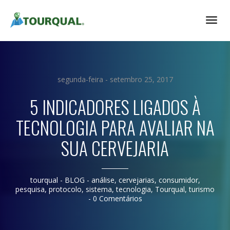
Togg
Navig
segunda-feira - setembro 25, 2017
5 INDICADORES LIGADOS À
TECNOLOGIA PARA AVALIAR NA
SUA CERVEJARIA
tourqual
- BLOG -
análise
,
cervejarias
,
consumidor
,
pesquisa
,
protocolo
,
sistema
,
tecnologia
,
Tourqual
,
turismo
-
0 Comentários