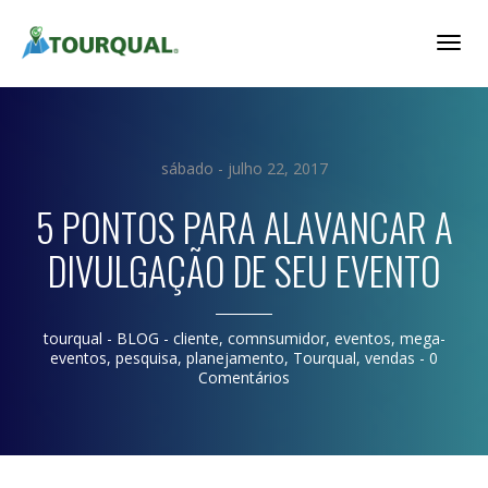
Togg
Navig
sábado - julho 22, 2017
5 PONTOS PARA ALAVANCAR A
DIVULGAÇÃO DE SEU EVENTO
tourqual
- BLOG -
cliente
,
comnsumidor
,
eventos
,
mega-
eventos
,
pesquisa
,
planejamento
,
Tourqual
,
vendas
-
0
Comentários