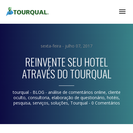
Togg
Navig
sexta-feira - julho 07, 2017
REINVENTE SEU HOTEL
ATRAVÉS DO TOURQUAL
tourqual
- BLOG -
análise de comentários online
,
cliente
oculto
,
consultoria
,
elaboração de questionário
,
hotéis
,
pesquisa
,
serviços
,
soluções
,
Tourqual
-
0 Comentários