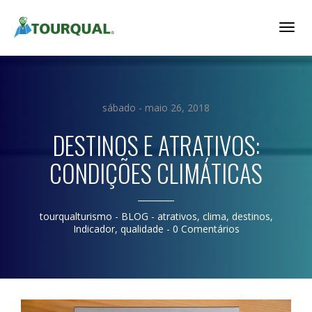
Togg
Navig
sábado - maio 26, 2018
DESTINOS E ATRATIVOS:
CONDIÇÕES CLIMÁTICAS
tourqualturismo
- BLOG -
atrativos
,
clima
,
destinos
,
Indicador
,
qualidade
-
0 Comentários