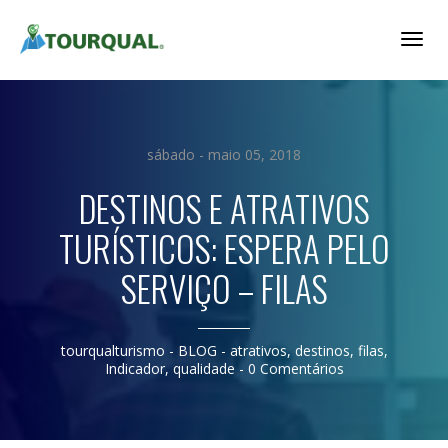
Togg
Navig
sábado - maio 05, 2018
DESTINOS E ATRATIVOS
TURÍSTICOS: ESPERA PELO
SERVIÇO – FILAS
tourqualturismo
- BLOG -
atrativos
,
destinos
,
filas
,
Indicador
,
qualidade
-
0 Comentários