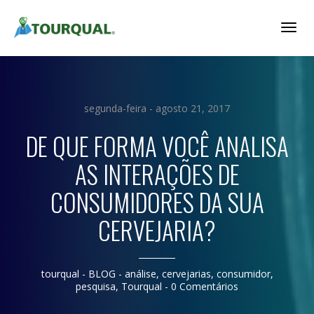
Togg
Navig
segunda-feira - agosto 21, 2017
DE QUE FORMA VOCÊ ANALISA
AS INTERAÇÕES DE
CONSUMIDORES DA SUA
CERVEJARIA?
tourqual
- BLOG -
análise
,
cervejarias
,
consumidor
,
pesquisa
,
Tourqual
-
0 Comentários