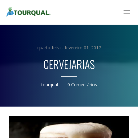
Togg
Navig
quarta-feira - fevereiro 01, 2017
CERVEJARIAS
tourqual
- - -
0 Comentários