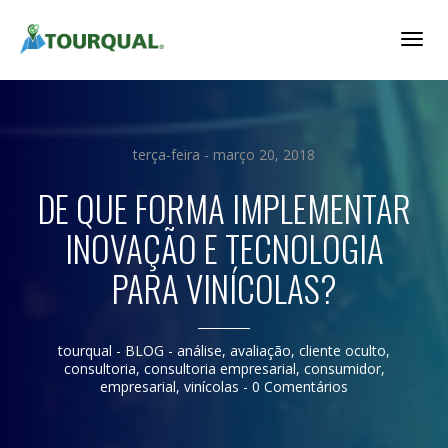
Togg
Navig
terça-feira - março 20, 2018
DE QUE FORMA IMPLEMENTAR
INOVAÇÃO E TECNOLOGIA
PARA VINÍCOLAS?
tourqual
- BLOG -
análise
,
avaliação
,
cliente oculto
,
consultoria
,
consultoria empresarial
,
consumidor
,
empresarial
,
vinícolas
-
0 Comentários