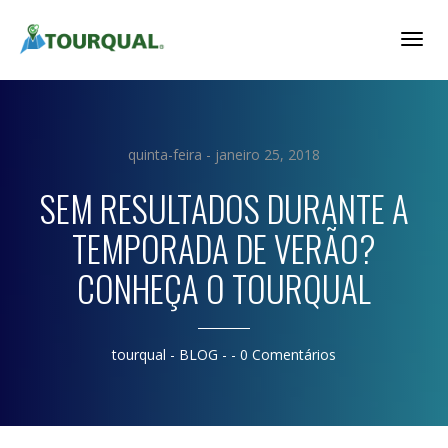
Togg
Navig
quinta-feira - janeiro 25, 2018
SEM RESULTADOS DURANTE A
TEMPORADA DE VERÃO?
CONHEÇA O TOURQUAL
tourqual
- BLOG - -
0 Comentários