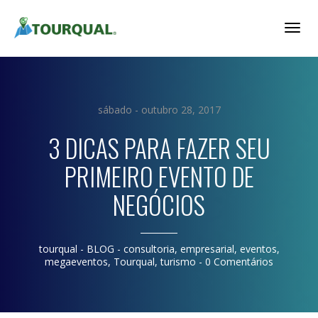
Togg
Navig
sábado - outubro 28, 2017
3 DICAS PARA FAZER SEU
PRIMEIRO EVENTO DE
NEGÓCIOS
tourqual
- BLOG -
consultoria
,
empresarial
,
eventos
,
megaeventos
,
Tourqual
,
turismo
-
0 Comentários