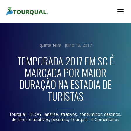
Togg
Navig
quinta-feira - julho 13, 2017
TEMPORADA 2017 EM SC É
MARCADA POR MAIOR
DURAÇÃO NA ESTADIA DE
TURISTAS
tourqual
- BLOG -
análise
,
atrativos
,
consumidor
,
destinos
,
destinos e atrativos
,
pesquisa
,
Tourqual
-
0 Comentários