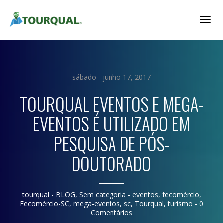
Togg
Navig
sábado - junho 17, 2017
TOURQUAL EVENTOS E MEGA-
EVENTOS É UTILIZADO EM
PESQUISA DE PÓS-
DOUTORADO
tourqual
- BLOG, Sem categoria -
eventos
,
fecomércio
,
Fecomércio-SC
,
mega-eventos
,
sc
,
Tourqual
,
turismo
-
0
Comentários