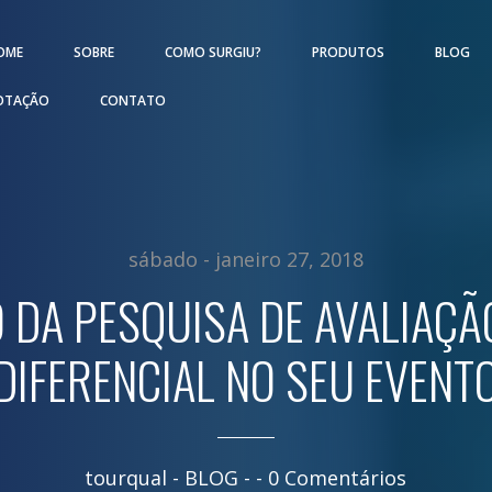
OME
SOBRE
COMO SURGIU?
PRODUTOS
BLOG
OTAÇÃO
CONTATO
sábado - janeiro 27, 2018
 DA PESQUISA DE AVALIAÇ
DIFERENCIAL NO SEU EVENT
tourqual
- BLOG - -
0 Comentários