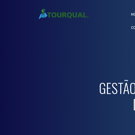
H
C
GESTÃO