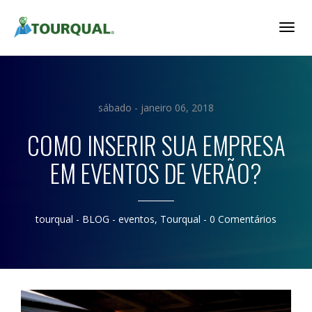
Togg
Navig
sábado - janeiro 06, 2018
COMO INSERIR SUA EMPRESA
EM EVENTOS DE VERÃO?
tourqual
- BLOG -
eventos
,
Tourqual
-
0 Comentários