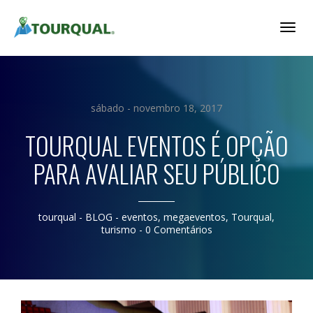
Togg
Navig
sábado - novembro 18, 2017
TOURQUAL EVENTOS É OPÇÃO
PARA AVALIAR SEU PÚBLICO
tourqual
- BLOG -
eventos
,
megaeventos
,
Tourqual
,
turismo
-
0 Comentários