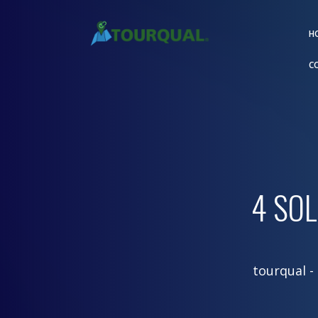
H
C
4 SO
tourqual
-