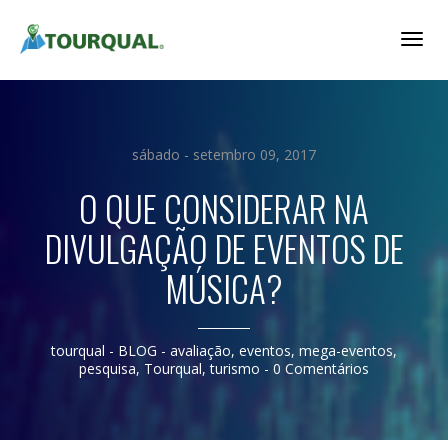
Togg
Navig
sábado - setembro 09, 2017
O QUE CONSIDERAR NA
DIVULGAÇÃO DE EVENTOS DE
MÚSICA?
tourqual
- BLOG -
avaliação
,
eventos
,
mega-eventos
,
pesquisa
,
Tourqual
,
turismo
-
0 Comentários