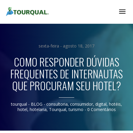
Togg
Navig
sexta-feira - agosto 18, 2017
COMO RESPONDER DÚVIDAS
FREQUENTES DE INTERNAUTAS
QUE PROCURAM SEU HOTEL?
tourqual
- BLOG -
consultoria
,
consumidor
,
digital
,
hotéis
,
hotel
,
hotelaria
,
Tourqual
,
turismo
-
0 Comentários