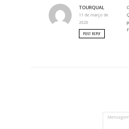
TOURQUAL
O
11 de março de
Q
2020
p
F
POST REPLY