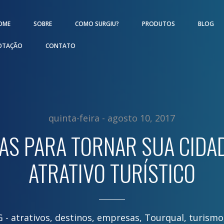
OME
SOBRE
COMO SURGIU?
PRODUTOS
BLOG
OTAÇÃO
CONTATO
quinta-feira - agosto 10, 2017
CAS PARA TORNAR SUA CIDA
ATRATIVO TURÍSTICO
G -
atrativos
,
destinos
,
empresas
,
Tourqual
,
turismo