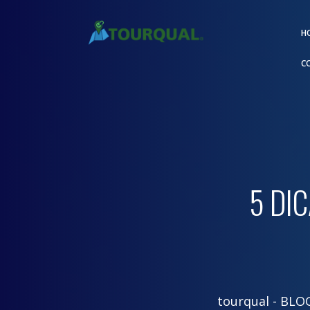
H
C
5 DI
tourqual
- BLO