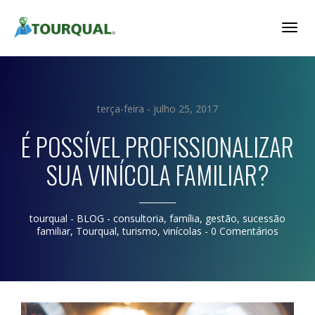
Togg
Navig
terça-feira - julho 25, 2017
É POSSÍVEL PROFISSIONALIZAR
SUA VINÍCOLA FAMILIAR?
tourqual
- BLOG -
consultoria
,
família
,
gestão
,
sucessão
familiar
,
Tourqual
,
turismo
,
vinícolas
-
0 Comentários