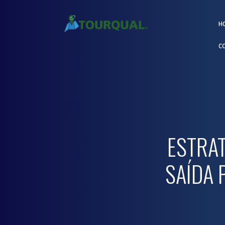
H
C
ESTRA
SAÍDA 