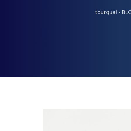
tourqual
- BL