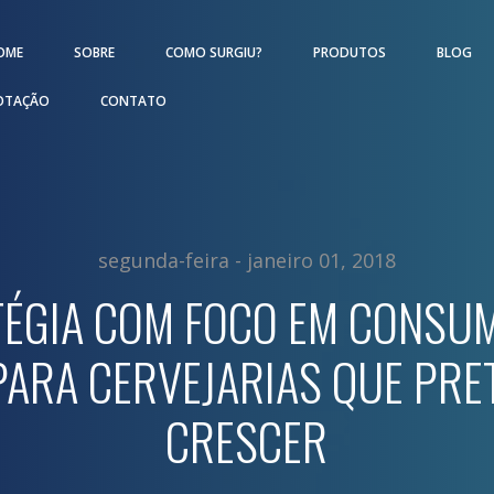
OME
SOBRE
COMO SURGIU?
PRODUTOS
BLOG
OTAÇÃO
CONTATO
segunda-feira - janeiro 01, 2018
TÉGIA COM FOCO EM CONSUM
PARA CERVEJARIAS QUE PR
CRESCER