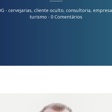
OG -
cervejarias
,
cliente oculto
,
consultoria
,
empresa
turismo
-
0 Comentários