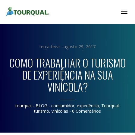
Togg
Navig
terça-feira - agosto 29, 2017
COMO TRABALHAR O TURISMO
DE EXPERIÊNCIA NA SUA
VINÍCOLA?
tourqual
- BLOG -
consumidor
,
experiência
,
Tourqual
,
turismo
,
vinícolas
-
0 Comentários