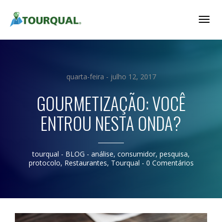
Togg
Navig
quarta-feira - julho 12, 2017
GOURMETIZAÇÃO: VOCÊ
ENTROU NESTA ONDA?
tourqual
- BLOG -
análise
,
consumidor
,
pesquisa
,
protocolo
,
Restaurantes
,
Tourqual
-
0 Comentários