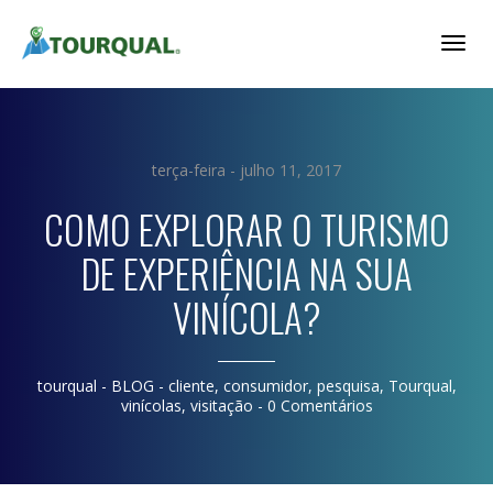
Togg
Navig
terça-feira - julho 11, 2017
COMO EXPLORAR O TURISMO
DE EXPERIÊNCIA NA SUA
VINÍCOLA?
tourqual
- BLOG -
cliente
,
consumidor
,
pesquisa
,
Tourqual
,
vinícolas
,
visitação
-
0 Comentários